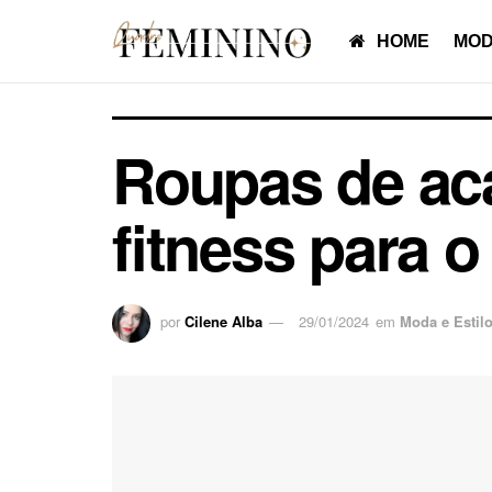
HOME
MOD
Roupas de ac
fitness para o
por
Cilene Alba
29/01/2024
em
Moda e Estil