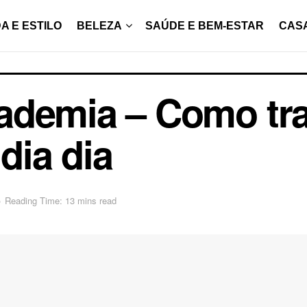
A E ESTILO
BELEZA
SAÚDE E BEM-ESTAR
CAS
ademia – Como tr
 dia dia
o
Reading Time: 13 mins read