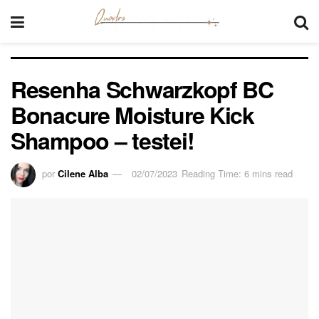
Resenha Schwarzkopf BC
Bonacure Moisture Kick
Shampoo – testei!
por
Cilene Alba
02/07/2023
Reading Time: 6 mins read