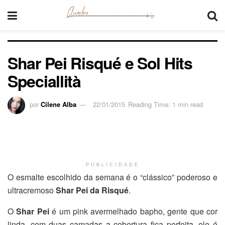
Shar Pei Risqué e Sol Hits
Speciallità
por
Cilene Alba
22/01/2015
Reading Time: 1 min read
PUBLICIDADE
O esmalte escolhido da semana é o “clássico” poderoso e
ultracremoso
Shar Pei da Risqué
.
O
Shar Pei
é um pink avermelhado bapho, gente que cor
linda, com duas camadas a cobertura fica perfeita, ele é