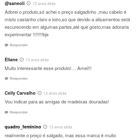
@saneoli
13 anos atrás
Adorei o produto,só achei o preço salgadinho ,meu cabelo é
misto castanho claro e loiro,só que devido a alisamentos está
escurecendo em algumas partes,até que gosto,mas adoraria
experimentar !!!!!!!!bjs
Responder
Eliane
13 anos atrás
Muito interessante esse produto!… Amei!!!
Responder
Celly Carvalho
13 anos atrás
Vou indicar para as amigas de madeixas douradas!
Responder
quadro_feminino
13 anos atrás
realmente o preço é salgado, mas essa marca é muito