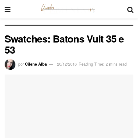
Swatches: Batons Vult 35 e
53
por
Cilene Alba
20/12/2016
Reading Time: 2 mins read