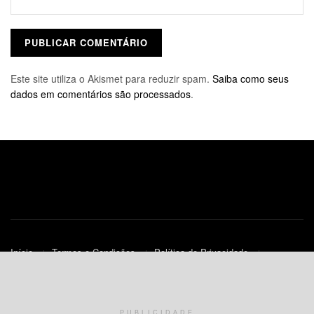
Este site utiliza o Akismet para reduzir spam.
Saiba como seus
dados em comentários são processados
.
Início
Termos e Condições
Política de Privacidade
Contato
Política de Cookies (UE)
© 2010-2023
JNews
- Todos os Direitos Reservados.
PUBLICIDADE