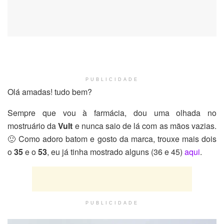
PUBLICIDADE
Olá amadas! tudo bem?
Sempre que vou à farmácia, dou uma olhada no
mostruário da
Vult
e nunca saio de lá com as mãos vazias.
🙂 Como adoro batom e gosto da marca, trouxe mais dois
o
35
e o
53
, eu já tinha mostrado alguns (36 e 45)
aqui
.
PUBLICIDADE