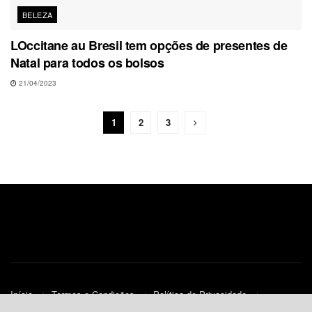
BELEZA
LOccitane au Bresil tem opções de presentes de
Natal para todos os bolsos
21/04/2023
1
2
3
Início
Termos e Condições
Política de Privacidade
Contato
Política de Cookies (UE)