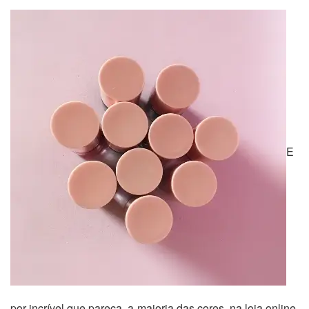
E
por incrível que pareça, a maioria das cores, na loja online,