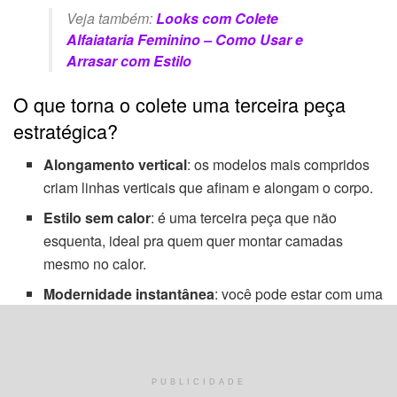
Veja também:
Looks com Colete
Alfaiataria Feminino – Como Usar e
Arrasar com Estilo
O que torna o colete uma terceira peça
estratégica?
Alongamento vertical
: os modelos mais compridos
criam linhas verticais que afinam e alongam o corpo.
Estilo sem calor
: é uma terceira peça que não
esquenta, ideal pra quem quer montar camadas
mesmo no calor.
Modernidade instantânea
: você pode estar com uma
roupa simples, mas jogou um colete por cima e o look
já parece pensado.
Flexibilidade
: pode ser usado aberto, fechado, com
PUBLICIDADE
cinto, como blusa (os modelos de alfaiataria!),