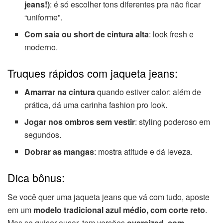
jeans!)
: é só escolher tons diferentes pra não ficar
“uniforme”.
Com saia ou short de cintura alta
: look fresh e
moderno.
Truques rápidos com jaqueta jeans:
Amarrar na cintura
quando estiver calor: além de
prática, dá uma carinha fashion pro look.
Jogar nos ombros sem vestir
: styling poderoso em
segundos.
Dobrar as mangas
: mostra atitude e dá leveza.
Dica bônus:
Se você quer uma jaqueta jeans que vá com tudo, aposte
em um
modelo tradicional azul médio, com corte reto
.
Mas se quiser ousar, tem versões
oversized, com