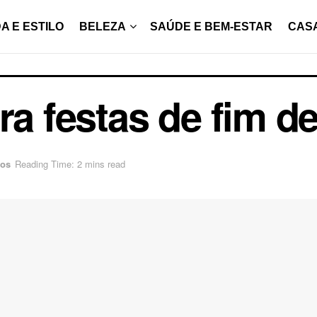
A E ESTILO
BELEZA
SAÚDE E BEM-ESTAR
CAS
ra festas de fim d
los
Reading Time: 2 mins read