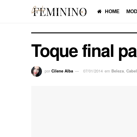
HOME
MOD
Toque final pa
por
Cilene Alba
07/01/2014
em
Beleza
,
Cabe