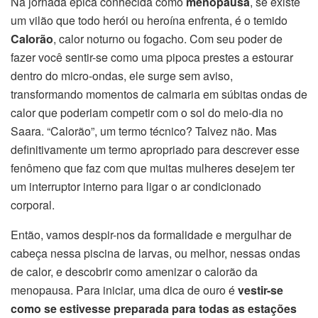
Na jornada épica conhecida como
menopausa
, se existe
um vilão que todo herói ou heroína enfrenta, é o temido
Calorão
, calor noturno ou fogacho. Com seu poder de
fazer você sentir-se como uma pipoca prestes a estourar
dentro do micro-ondas, ele surge sem aviso,
transformando momentos de calmaria em súbitas ondas de
calor que poderiam competir com o sol do meio-dia no
Saara. “Calorão”, um termo técnico? Talvez não. Mas
definitivamente um termo apropriado para descrever esse
fenômeno que faz com que muitas mulheres desejem ter
um interruptor interno para ligar o ar condicionado
corporal.
Então, vamos despir-nos da formalidade e mergulhar de
cabeça nessa piscina de larvas, ou melhor, nessas ondas
de calor, e descobrir como amenizar o calorão da
menopausa. Para iniciar, uma dica de ouro é
vestir-se
como se estivesse preparada para todas as estações