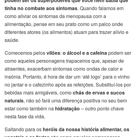
podem ser os superpoderes que você nem sabia que
tinha no combate aos sintomas
. Quando falamos em
como aliviar os sintomas da menopausa com a
alimentação, pense em seu prato como um palco onde
diferentes atores (os alimentos) atuam para trazer alívio e
saúde.
Comecemos pelos
vilões
:
o álcool e a cafeína
podem ser
como aqueles personagens trapaceiros que, apesar de
atraentes, exacerbam sintomas como ondas de calor e
insônia. Portanto, é hora de dar um ‘até logo’ para o vinho
no jantar e o cafezinho após as refeições. Substituí-los por
bebidas mais amigáveis, como
chás de ervas e sucos
naturais
, não só fará uma diferença positiva no seu bem
estar como também na
hidratação
– outro ponto chave
nesta fase da vida.
Saltando para os
heróis da nossa história alimentar, os