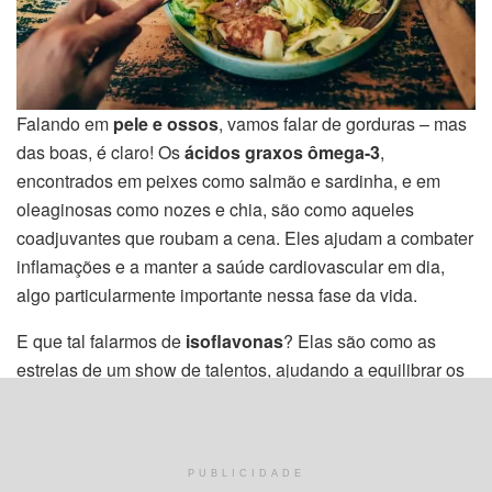
Falando em
pele e ossos
, vamos falar de gorduras – mas
das boas, é claro! Os
ácidos graxos ômega-3
,
encontrados em peixes como salmão e sardinha, e em
oleaginosas como nozes e chia, são como aqueles
coadjuvantes que roubam a cena. Eles ajudam a combater
inflamações e a manter a saúde cardiovascular em dia,
algo particularmente importante nessa fase da vida.
E que tal falarmos de
isoflavonas
? Elas são como as
estrelas de um show de talentos, ajudando a equilibrar os
hormônios.
Presentes na soja e em seus derivados
,
estas substâncias atuam de maneira semelhante ao
estrogênio, podendo oferecer um alívio natural para as
PUBLICIDADE
oscilações hormonais da menopausa. Mas atenção, é