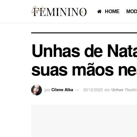
HOME
MOD
Unhas de Nata
suas mãos nes
por
Cilene Alba
20/12/2023
em
Unhas
Readin