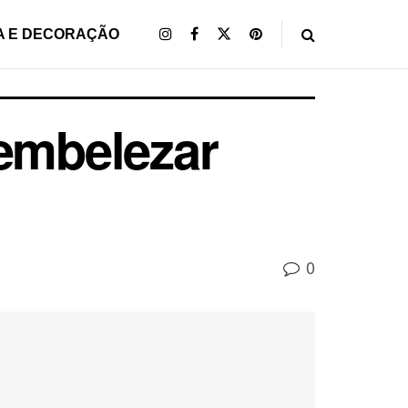
A E DECORAÇÃO
 embelezar
0