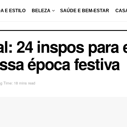
A E ESTILO
BELEZA
SAÚDE E BEM-ESTAR
CAS
l: 24 inspos para
sa época festiva
g Time: 18 mins read