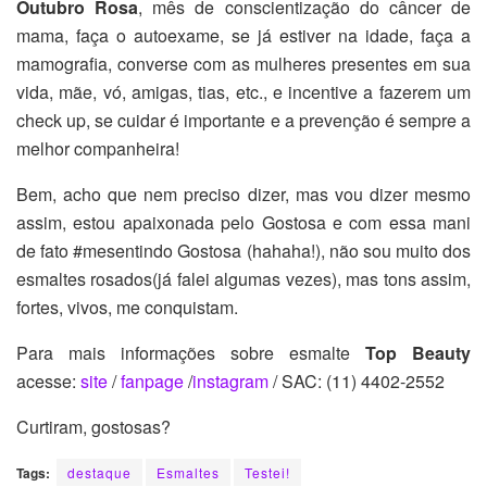
Outubro Rosa
, mês de conscientização do câncer de
mama, faça o autoexame, se já estiver na idade, faça a
mamografia, converse com as mulheres presentes em sua
vida, mãe, vó, amigas, tias, etc., e incentive a fazerem um
check up, se cuidar é importante e a prevenção é sempre a
melhor companheira!
Bem, acho que nem preciso dizer, mas vou dizer mesmo
assim, estou apaixonada pelo Gostosa e com essa mani
de fato #mesentindo Gostosa (hahaha!), não sou muito dos
esmaltes rosados(já falei algumas vezes), mas tons assim,
fortes, vivos, me conquistam.
Para mais informações sobre esmalte
Top Beauty
acesse:
site
/
fanpage
/
instagram
/ SAC: (11) 4402-2552
Curtiram, gostosas?
Tags:
destaque
Esmaltes
Testei!