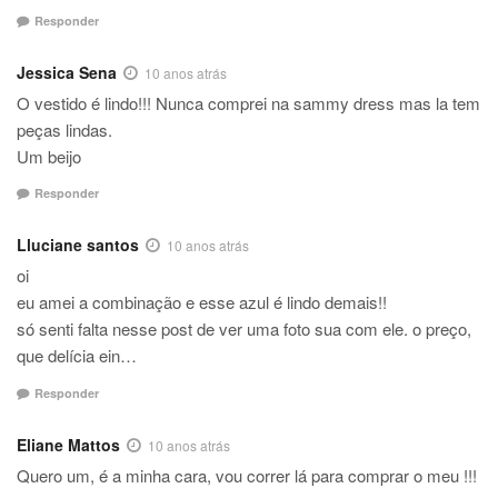
Responder
Jessica Sena
10 anos atrás
O vestido é lindo!!! Nunca comprei na sammy dress mas la tem
peças lindas.
Um beijo
Responder
Lluciane santos
10 anos atrás
oi
eu amei a combinação e esse azul é lindo demais!!
só senti falta nesse post de ver uma foto sua com ele. o preço,
que delícia ein…
Responder
Eliane Mattos
10 anos atrás
Quero um, é a minha cara, vou correr lá para comprar o meu !!!