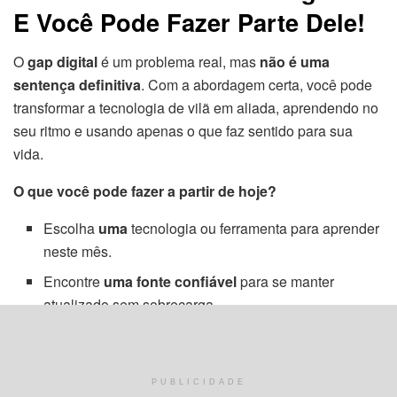
E Você Pode Fazer Parte Dele!
O
gap digital
é um problema real, mas
não é uma
sentença definitiva
. Com a abordagem certa, você pode
transformar a tecnologia de vilã em aliada, aprendendo no
seu ritmo e usando apenas o que faz sentido para sua
vida.
O que você pode fazer a partir de hoje?
Escolha
uma
tecnologia ou ferramenta para aprender
neste mês.
Encontre
uma fonte confiável
para se manter
atualizado sem sobrecarga.
Teste
um recurso de inteligência artificial
para ver
como ele pode te ajudar no dia a dia.
PUBLICIDADE