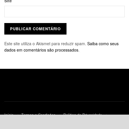
Site
Este site utiliza o Akismet para reduzir spam.
Saiba como seus
dados em comentários são processados
.
Início
Termos e Condições
Política de Privacidade
Contato
Política de Cookies (UE)