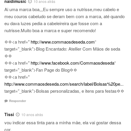
naidimusic
10 anos atrás
Ai uma marca boa,,,Eu sempre uso a nutrisse,meu cabelo e
meu couros cabeludo se deram bem com a marca, até quando
eu dava luzes pedia a cabeleireira que fosse com a
nutrisse.Muito boa a marca e super recomendo!
✡✡<a href="
http://www.commaosdeseda.com
“
target=”_blank”>Blog Encantado: Atellier Com Mãos de seda
✡✡
✡✡<a href="
http://www.facebook.com/Commaosdeseda
“
target=”_blank”>Fan Page do Blog✡✡
✡✡<a href="
http://www.commaosdeseda.com/search/label/Bolsas%20pe..
.
target=”_blank”>Bolsas personalizadas, e itens para festas✡✡
Responder
Tissi
10 anos atrás
vou indicar essa tinta para a minha mãe, ela vai gostar dessa
cor.