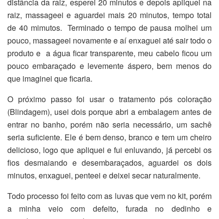
distância da raiz, esperei 20 minutos e depois apliquei na
raiz, massageei e aguardei mais 20 minutos, tempo total
de 40 mimutos. Terminado o tempo de pausa molhei um
pouco, massageei novamente e aí enxaguei até sair todo o
produto e a água ficar transparente, meu cabelo ficou um
pouco embaraçado e levemente áspero, bem menos do
que imaginei que ficaria.
O próximo passo foi usar o tratamento pós coloração
(Blindagem), usei dois porque abri a embalagem antes de
entrar no banho, porém não seria necessário, um sachê
seria suficiente. Ele é bem denso, branco e tem um cheiro
delicioso, logo que apliquei e fui enluvando, já percebi os
fios desmaiando e desembaraçados, aguardei os dois
minutos, enxaguei, penteei e deixei secar naturalmente.
Todo processo foi feito com as luvas que vem no kit, porém
a minha veio com defeito, furada no dedinho e