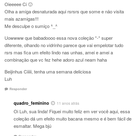
Oieeeee Ci 🙂
Olha a amiga desnaturada aqui rsrsrs que some e não visita
mais azamigas!!!
Me desculpe o sumiço ^_^
Uowwww que babadoooo essa nova coleção *-* super
diferente, olhando no vidrinho parece que vai empelotar tudo
rsrs mas fica um efeito lindo nas unhas, amei e amei a
combinação que vc fez hehe adoro azul neam haha
Beijinhus Ciiiii, tenha uma semana deliciosa
Luh
Responder
quadro_feminino
11 anos atrás
Oi Luh, sua linda! Fiquei muito feliz em ver você aqui, essa
coleção dá um efeito muito bacana mesmo e é bem fácil de
esmaltar. Mega bjú