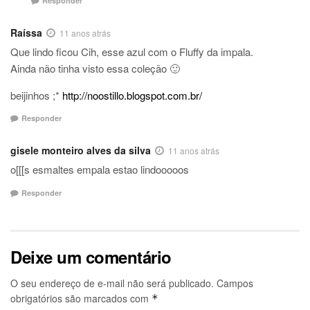
Responder
Raíssa
11 anos atrás
Que lindo ficou Cih, esse azul com o Fluffy da impala.
Ainda não tinha visto essa coleção 🙂
beijinhos ;*
http://noostillo.blogspot.com.br/
Responder
gisele monteiro alves da silva
11 anos atrás
o[[[s esmaltes empala estao lindooooos
Responder
Deixe um comentário
O seu endereço de e-mail não será publicado.
Campos
obrigatórios são marcados com
*