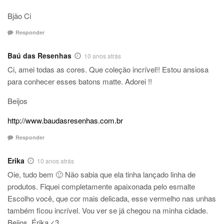
Bjão Ci
Responder
Baú das Resenhas
10 anos atrás
Ci, amei todas as cores. Que coleção incrível!! Estou ansiosa
para conhecer esses batons matte. Adorei !!
Beijos
http://www.baudasresenhas.com.br
Responder
Erika
10 anos atrás
Oie, tudo bem 🙂 Não sabia que ela tinha lançado linha de
produtos. Fiquei completamente apaixonada pelo esmalte
Escolho você, que cor mais delicada, esse vermelho nas unhas
também ficou incrível. Vou ver se já chegou na minha cidade.
Beijos, Érika <3