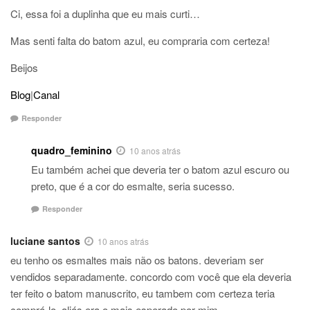
Ci, essa foi a duplinha que eu mais curti…
Mas senti falta do batom azul, eu compraria com certeza!
Beijos
Blog
|
Canal
Responder
quadro_feminino
10 anos atrás
Eu também achei que deveria ter o batom azul escuro ou
preto, que é a cor do esmalte, seria sucesso.
Responder
luciane santos
10 anos atrás
eu tenho os esmaltes mais não os batons. deveriam ser
vendidos separadamente. concordo com você que ela deveria
ter feito o batom manuscrito, eu tambem com certeza teria
comprá-lo. aliás era o mais esperado por mim.