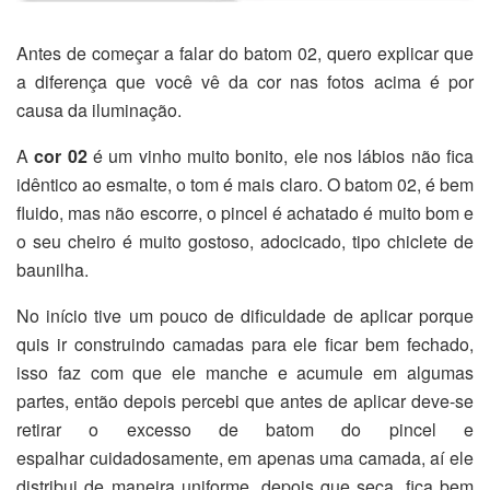
Antes de começar a falar do batom 02, quero explicar que
a diferença que você vê da cor nas fotos acima é por
causa da iluminação.
A
cor 02
é um vinho muito bonito, ele nos lábios não fica
idêntico ao esmalte, o tom é mais claro. O batom 02, é bem
fluido, mas não escorre, o pincel é achatado é muito bom e
o seu cheiro é muito gostoso, adocicado, tipo chiclete de
baunilha.
No início tive um pouco de dificuldade de aplicar porque
quis ir construindo camadas para ele ficar bem fechado,
isso faz com que ele manche e acumule em algumas
partes, então depois percebi que antes de aplicar deve-se
retirar o excesso de batom do pincel e
espalhar cuidadosamente, em apenas uma camada, aí ele
distribui de maneira uniforme, depois que seca, fica bem