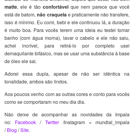
matte
, ele é tão
confortável
que nem parece que você
está de batom,
não craquela
e praticamente não transfere,
isso é mínimo. Eu comi, bebi e ele continuou lá, a duração
é muito boa. Para vocês terem uma ideia eu testei tomar
banho (com água morna), lavar o cabelo e ele não saiu,
achei incrível, para retirá-lo por completo usei
demaquilante bifásico, mas se usar uma substância à base
de óleo ele sai.
Adorei essa dupla, apesar de não ser idêntica na
tonalidade, ambos são lindos.
Aos poucos venho com as outras cores e conto para vocês
como se comportaram no meu dia dia.
Não deixe de acompanhar as novidades da Impala
no:
Facebook
/
Twitter
/Instagram = mundial_impala
/
Blog
/
Site
.