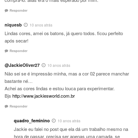
Responder
niquesb
10 anos atrás
Lindas cores, amei os batons, já quero todos. ficou perfeito
após secar!
Responder
@JackieOliver27
10 anos atrás
Não sei se é impressão minha, mas a cor 02 parece manchar
bastante né…
Achei as cores lindas e estou louca para experimentar.
Bjs
http://www.jackiesworld.com.br
Responder
quadro_feminino
10 anos atrás
Jackie eu falei no post que ela dá um trabalho mesmo na
hora de passar, precisa ser apenas uma camada, se