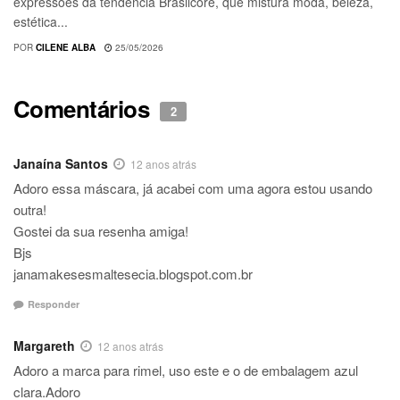
expressões da tendência Brasilcore, que mistura moda, beleza,
estética...
POR
CILENE ALBA
25/05/2026
Comentários
2
Janaína Santos
12 anos atrás
Adoro essa máscara, já acabei com uma agora estou usando
outra!
Gostei da sua resenha amiga!
Bjs
janamakesesmaltesecia.blogspot.com.br
Responder
Margareth
12 anos atrás
Adoro a marca para rimel, uso este e o de embalagem azul
clara.Adoro