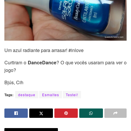
Um azul radiante para arrasar! #inlove
Curtiram o
DanceDance
? O que vocês usaram para ver o
jogo?
Bjús, Cih
Tags:
destaque
Esmaltes
Testei!