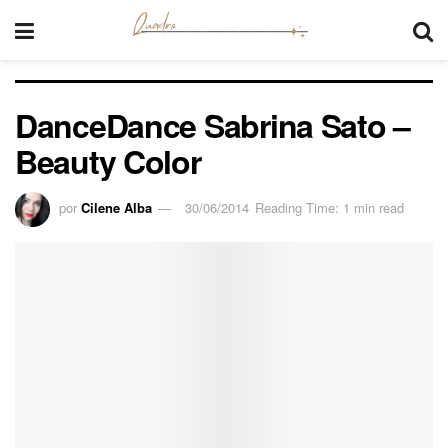
DanceDance Sabrina Sato –
Beauty Color
por
Cilene Alba
30/06/2014
Reading Time: 1 min read