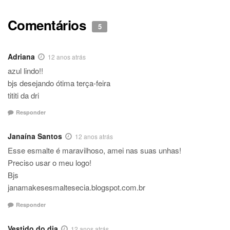
Comentários
5
Adriana
12 anos atrás
azul lindo!!
bjs desejando ótima terça-feira
tititi da dri
Responder
Janaína Santos
12 anos atrás
Esse esmalte é maravilhoso, amei nas suas unhas!
Preciso usar o meu logo!
Bjs
janamakesesmaltesecia.blogspot.com.br
Responder
Vestido do dia
12 anos atrás