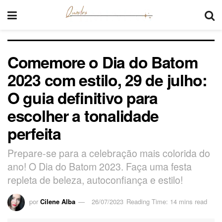
Comemore o Dia do Batom
2023 com estilo, 29 de julho:
O guia definitivo para
escolher a tonalidade
perfeita
Prepare-se para a celebração mais colorida do
ano! O Dia do Batom 2023. Faça uma festa
repleta de beleza, autoconfiança e estilo!
por
Cilene Alba
26/07/2023
Reading Time: 14 mins read