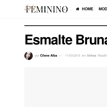
HOME
MOD
Esmalte Bruna
por
Cilene Alba
11/03/2015
em
Unhas
Readin