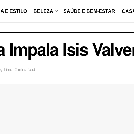
A E ESTILO
BELEZA
SAÚDE E BEM-ESTAR
CAS
 Impala Isis Valve
g Time: 2 mins read