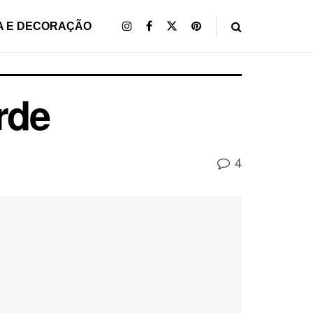
A E DECORAÇÃO
rde
4