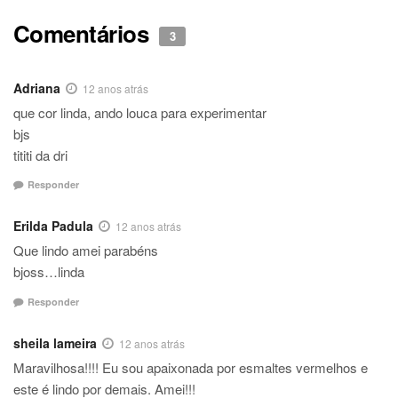
Comentários
3
Adriana
12 anos atrás
que cor linda, ando louca para experimentar
bjs
tititi da dri
Responder
Erilda Padula
12 anos atrás
Que lindo amei parabéns
bjoss…linda
Responder
sheila lameira
12 anos atrás
Maravilhosa!!!! Eu sou apaixonada por esmaltes vermelhos e
este é lindo por demais. Amei!!!