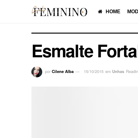
HOME
MOD
Esmalte Forta
por
Cilene Alba
15/10/2015
em
Unhas
Readin