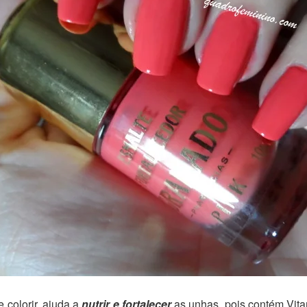
e colorir, ajuda a
nutrir e fortalecer
as unhas, pois contém Vita