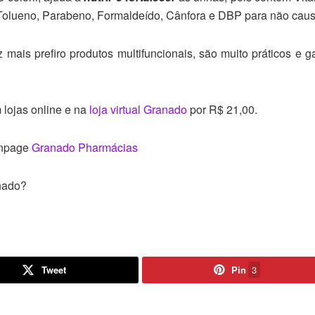
Tolueno, Parabeno, Formaldeído, Cânfora e DBP para não caus
z mais prefiro produtos multifuncionais, são muito práticos 
lojas online e na
loja virtual Granado
por R$ 21,00.
anpage
Granado Pharmácias
nado?
Tweet
Pin
3