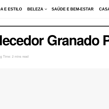
A E ESTILO
BELEZA
SAÚDE E BEM-ESTAR
CAS
lecedor Granado P
g Time: 2 mins read