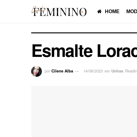
HOME
MOD
Esmalte Lora
por
Cilene Alba
14/08/2023
em
Unhas
Readin