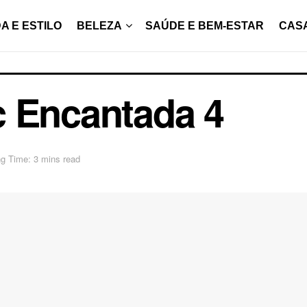
A E ESTILO
BELEZA
SAÚDE E BEM-ESTAR
CAS
c Encantada 4
g Time: 3 mins read