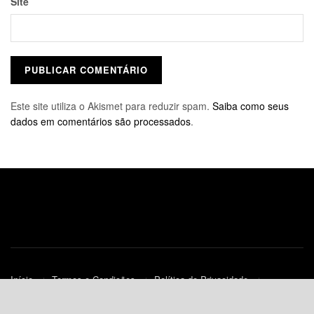
Site
Este site utiliza o Akismet para reduzir spam.
Saiba como seus
dados em comentários são processados
.
Início
Termos e Condições
Política de Privacidade
Contato
Política de Cookies (UE)