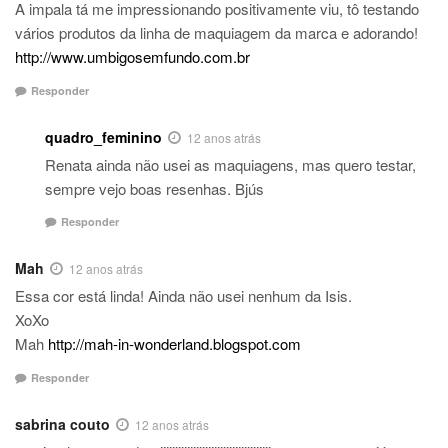
A impala tá me impressionando positivamente viu, tô testando
vários produtos da linha de maquiagem da marca e adorando!
http://www.umbigosemfundo.com.br
Responder
quadro_feminino
12 anos atrás
Renata ainda não usei as maquiagens, mas quero testar,
sempre vejo boas resenhas. Bjús
Responder
Mah
12 anos atrás
Essa cor está linda! Ainda não usei nenhum da Isis.
XoXo
Mah
http://mah-in-wonderland.blogspot.com
Responder
sabrina couto
12 anos atrás