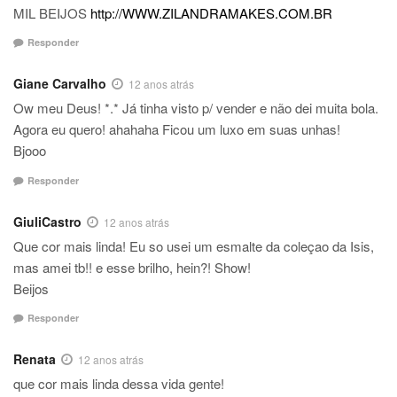
MIL BEIJOS
http://WWW.ZILANDRAMAKES.COM.BR
Responder
Giane Carvalho
12 anos atrás
Ow meu Deus! *.* Já tinha visto p/ vender e não dei muita bola.
Agora eu quero! ahahaha Ficou um luxo em suas unhas!
Bjooo
Responder
GiuliCastro
12 anos atrás
Que cor mais linda! Eu so usei um esmalte da coleçao da Isis,
mas amei tb!! e esse brilho, hein?! Show!
Beijos
Responder
Renata
12 anos atrás
que cor mais linda dessa vida gente!