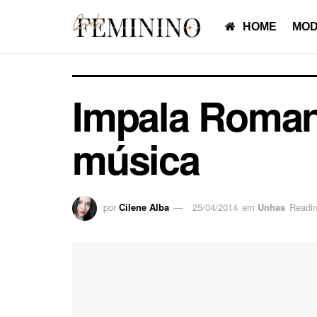
HOME
MOD
Impala Roman
música
por
Cilene Alba
25/04/2014
em
Unhas
Readin