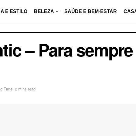
A E ESTILO
BELEZA
SAÚDE E BEM-ESTAR
CAS
tic – Para sempre
g Time: 2 mins read