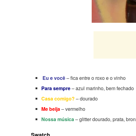
Eu e você
– fica entre o roxo e o vinho
Para sempre
– azul marinho, bem fechado
Casa comigo?
– dourado
Me beija
– vermelho
Nossa música
– glitter dourado, prata, br
Swatch