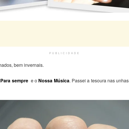
PUBLICIDADE
hados, bem invernais.
o
Para sempre
e o
Nossa Música
. Passei a tesoura nas unhas