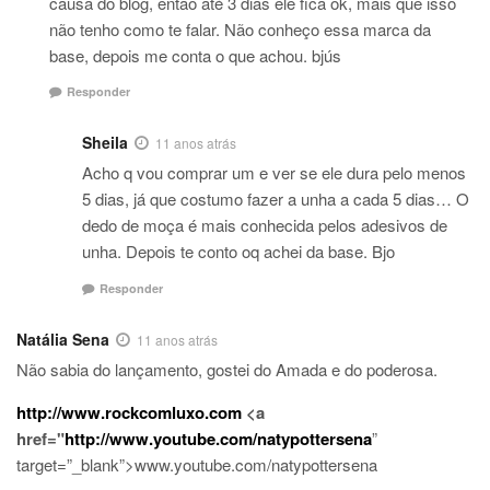
causa do blog, então até 3 dias ele fica ok, mais que isso
não tenho como te falar. Não conheço essa marca da
base, depois me conta o que achou. bjús
Responder
Sheila
11 anos atrás
Acho q vou comprar um e ver se ele dura pelo menos
5 dias, já que costumo fazer a unha a cada 5 dias… O
dedo de moça é mais conhecida pelos adesivos de
unha. Depois te conto oq achei da base. Bjo
Responder
Natália Sena
11 anos atrás
Não sabia do lançamento, gostei do Amada e do poderosa.
http://www.rockcomluxo.com
<a
href="
http://www.youtube.com/natypottersena
”
target=”_blank”>www.youtube.com/natypottersena