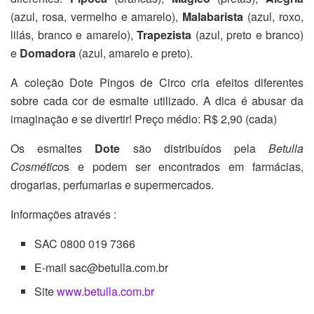
(azul, rosa, vermelho e amarelo),
Malabarista
(azul, roxo,
lilás, branco e amarelo),
Trapezista
(azul, preto e branco)
e
Domadora
(azul, amarelo e preto).
A coleção Dote Pingos de Circo cria efeitos diferentes
sobre cada cor de esmalte utilizado. A dica é abusar da
imaginação e se divertir! Preço médio: R$ 2,90 (cada)
Os esmaltes
Dote
são distribuídos pela
Betulla
Cosmético
s e podem ser encontrados em farmácias,
drogarias, perfumarias e supermercados.
Informações através :
SAC 0800 019 7366
E-mail sac@betulla.com.br
Site
www.betulla.com.br