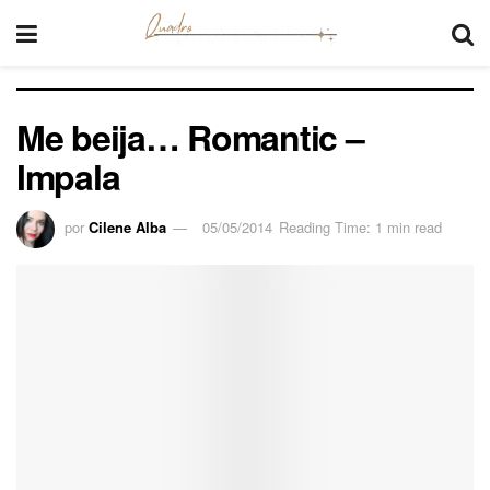
Me beija… Romantic –
Impala
por
Cilene Alba
05/05/2014
Reading Time: 1 min read