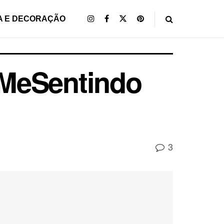
A E DECORAÇÃO
#MeSentindo
3