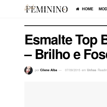
HOME
MOD
Esmalte Top 
– Brilho e Fo
por
Cilene Alba
07/09/2015
em
Unhas
Readin