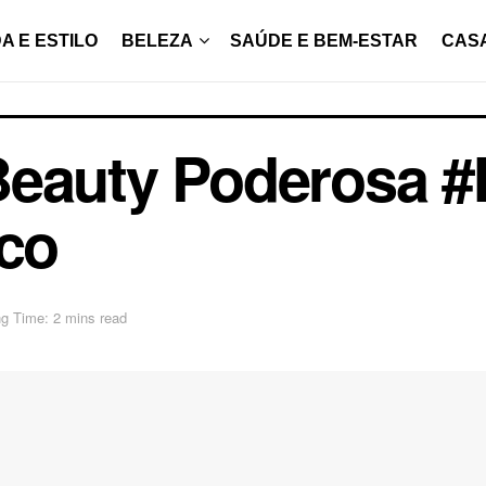
A E ESTILO
BELEZA
SAÚDE E BEM-ESTAR
CAS
Beauty Poderosa 
sco
g Time: 2 mins read