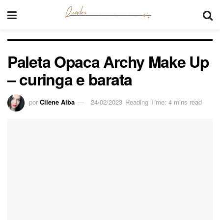
Paleta Opaca Archy Make Up
– curinga e barata
por
Cilene Alba
24/02/2023
Reading Time: 4 mins read