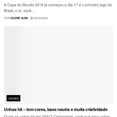
A Copa do Mundo 2018 já começou e dia 17 é o primeiro jogo do
Brasil, e aí, você...
POR
CILENE ALBA
25/05/2026
UNHAS
Unhas hit – tem cores, base neutra e muita criatividade
Quais as unhas hit em 2021? Certamente, você que ama unhas