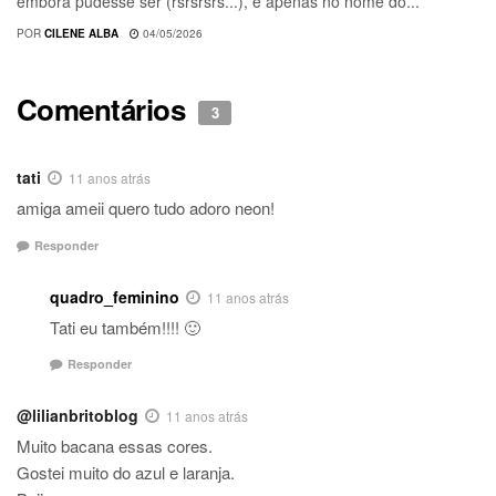
embora pudesse ser (rsrsrsrs...), é apenas no nome do...
POR
CILENE ALBA
04/05/2026
Comentários
3
tati
11 anos atrás
amiga ameii quero tudo adoro neon!
Responder
quadro_feminino
11 anos atrás
Tati eu também!!!! 🙂
Responder
@lilianbritoblog
11 anos atrás
Muito bacana essas cores.
Gostei muito do azul e laranja.