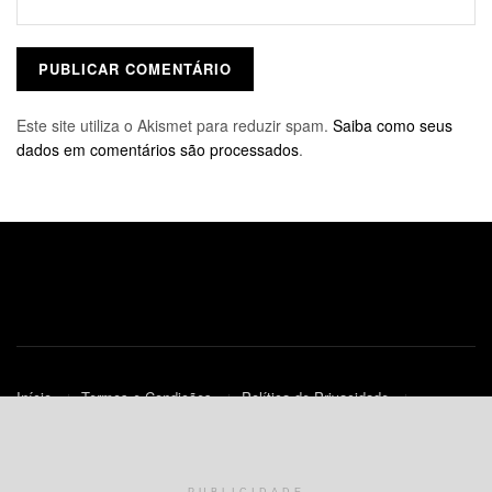
Este site utiliza o Akismet para reduzir spam.
Saiba como seus
dados em comentários são processados
.
Início
Termos e Condições
Política de Privacidade
Contato
Política de Cookies (UE)
© 2010-2023
JNews
- Todos os Direitos Reservados.