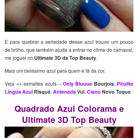
E para quebrar a seriedade desse azul trouxe um pouco
de brilho, que também ajuda a entrar no clima do carnaval,
me joguei no
Ultimate 3D da Top Beauty
.
Mais um belíssimo azul para quem é fã da cor.
Veja ++ esmaltes azuis –
Only Bluuue
Bourjois
,
Pirulito
Língua Azul
Risqué
,
Antenada
Vul
,
Ciano
Novo Toque
.
Quadrado Azul Colorama e
Ultimate 3D Top Beauty