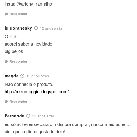
insta: @arleny_ramalho
Responder
luluonthesky
12 anos atrás
Oi Cih,
adorei saber a novidade
big beijos
Responder
magda
12 anos atrás
Não conhecia o produto.
http://retromaggie.blogspot.com/
Responder
Fernanda
12 anos atrás
eu só achei esse cara um dia pra comprar, nunca mais achei…
pior que eu tinha gostado dele!