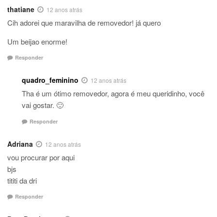
thatiane
12 anos atrás
Cih adorei que maravilha de removedor! já quero
Um beijao enorme!
Responder
quadro_feminino
12 anos atrás
Tha é um ótimo removedor, agora é meu queridinho, você
vai gostar. 🙂
Responder
Adriana
12 anos atrás
vou procurar por aqui
bjs
tititi da dri
Responder