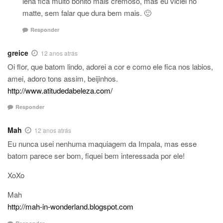
lena fica muito bonito mais cremoso, mas eu viciei no
matte, sem falar que dura bem mais. 🙂
Responder
greice
12 anos atrás
Oi flor, que batom lindo, adorei a cor e como ele fica nos labios,
amei, adoro tons assim, beijinhos.
http://www.atitudedabeleza.com/
Responder
Mah
12 anos atrás
Eu nunca usei nenhuma maquiagem da Impala, mas esse
batom parece ser bom, fiquei bem interessada por ele!
XoXo
Mah
http://mah-in-wonderland.blogspot.com