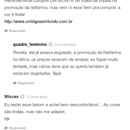
Recentemente comprei UM MONTE de make da impala na
promoção da netfarma. mas nem vi esse item pra comprar, a
cor é linda!
http://www.umbigosemfundo.com.br
Responder
quadro_feminino
12 anos atrás
Renata, ele já estava esgotado, a promoção da Netfarma
foi ótima, os preços estavam de arrasar, eu fiquei muito
tentada, mas vários itens que eu queria também já
estavam esgotados. Bjús
Responder
Wiccas
12 anos atrás
Eu testei esse batom e achei bem desconfortável… As cores
são lindas, mas não me adaptei.
bjk
Responder