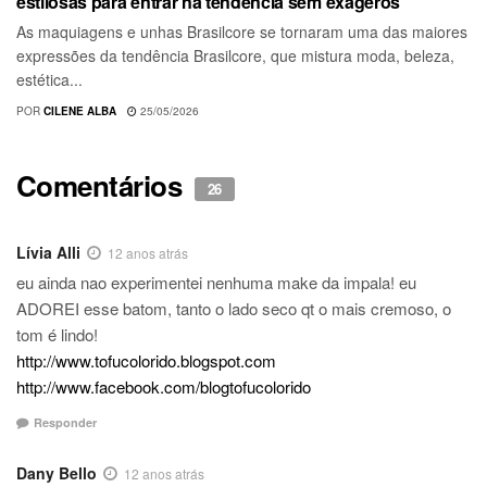
estilosas para entrar na tendência sem exageros
As maquiagens e unhas Brasilcore se tornaram uma das maiores
expressões da tendência Brasilcore, que mistura moda, beleza,
estética...
POR
CILENE ALBA
25/05/2026
Comentários
26
Lívia Alli
12 anos atrás
eu ainda nao experimentei nenhuma make da impala! eu
ADOREI esse batom, tanto o lado seco qt o mais cremoso, o
tom é lindo!
http://www.tofucolorido.blogspot.com
http://www.facebook.com/blogtofucolorido
Responder
Dany Bello
12 anos atrás