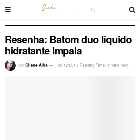
Resenha: Batom duo líquido
hidratante Impala
por
Cilene Alba
20/12/2016
Reading Time: 4 mins read