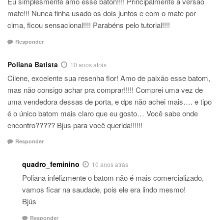
Eu simplesmente amo esse baton!!!! Principalmente a versão
mate!!! Nunca tinha usado os dois juntos e com o mate por
cima, ficou sensacional!!!! Parabéns pelo tutorial!!!!
Responder
Poliana Batista
10 anos atrás
Cilene, excelente sua resenha flor! Amo de paixão esse batom,
mas não consigo achar pra comprar!!!!! Comprei uma vez de
uma vendedora dessas de porta, e dps não achei mais…. e tipo
é o único batom mais claro que eu gosto… Você sabe onde
encontro????? Bjus para você querida!!!!!!
Responder
quadro_feminino
10 anos atrás
Poliana infelizmente o batom não é mais comercializado,
vamos ficar na saudade, pois ele era lindo mesmo!
Bjús
Responder