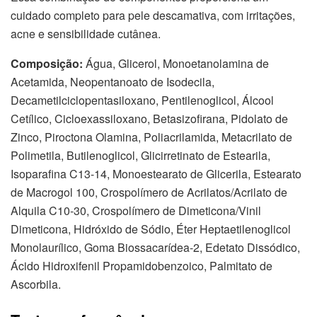
cuidado completo para pele descamativa, com irritações,
acne e sensibilidade cutânea.
Composição:
Água, Glicerol, Monoetanolamina de
Acetamida, Neopentanoato de Isodecila,
Decametilciclopentasiloxano, Pentilenoglicol, Álcool
Cetílico, Cicloexassiloxano, Betasizofirana, Pidolato de
Zinco, Piroctona Olamina, Poliacrilamida, Metacrilato de
Polimetila, Butilenoglicol, Glicirretinato de Estearila,
Isoparafina C13-14, Monoestearato de Glicerila, Estearato
de Macrogol 100, Crospolímero de Acrilatos/Acrilato de
Alquila C10-30, Crospolímero de Dimeticona/Vinil
Dimeticona, Hidróxido de Sódio, Éter Heptaetilenoglicol
Monolaurílico, Goma Biossacarídea-2, Edetato Dissódico,
Ácido Hidroxifenil Propamidobenzoico, Palmitato de
Ascorbila.