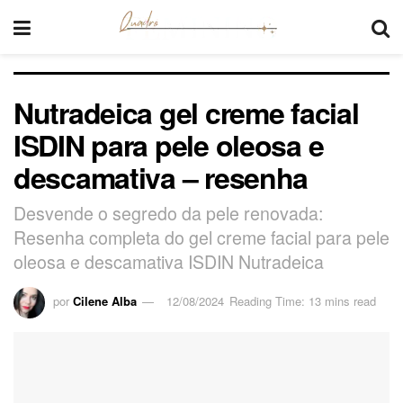
Nutradeica gel creme facial
ISDIN para pele oleosa e
descamativa – resenha
Desvende o segredo da pele renovada:
Resenha completa do gel creme facial para pele
oleosa e descamativa ISDIN Nutradeica
por
Cilene Alba
12/08/2024
Reading Time: 13 mins read