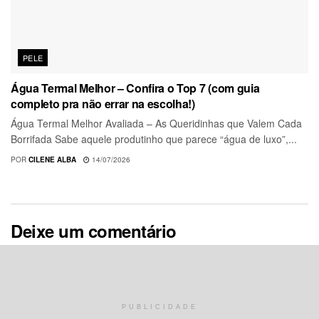
PELE
Água Termal Melhor – Confira o Top 7 (com guia
completo pra não errar na escolha!)
Água Termal Melhor Avaliada – As Queridinhas que Valem Cada
Borrifada Sabe aquele produtinho que parece “água de luxo”,...
POR
CILENE ALBA
14/07/2026
Deixe um comentário
O seu endereço de e-mail não será publicado.
Campos
obrigatórios são marcados com
*
Comentário
*
PUBLICIDADE