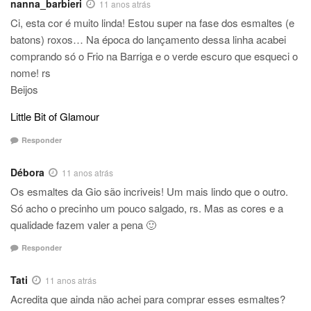
nanna_barbieri
11 anos atrás
Ci, esta cor é muito linda! Estou super na fase dos esmaltes (e
batons) roxos… Na época do lançamento dessa linha acabei
comprando só o Frio na Barriga e o verde escuro que esqueci o
nome! rs
Beijos
Little Bit of Glamour
Responder
Débora
11 anos atrás
Os esmaltes da Gio são incriveis! Um mais lindo que o outro.
Só acho o precinho um pouco salgado, rs. Mas as cores e a
qualidade fazem valer a pena 🙂
Responder
Tati
11 anos atrás
Acredita que ainda não achei para comprar esses esmaltes?