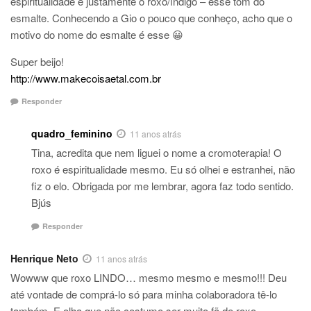
espiritualidade é justamente o roxo/índigo – esse tom do
esmalte. Conhecendo a Gio o pouco que conheço, acho que o
motivo do nome do esmalte é esse 😀
Super beijo!
http://www.makecoisaetal.com.br
Responder
quadro_feminino
11 anos atrás
Tina, acredita que nem liguei o nome a cromoterapia! O
roxo é espiritualidade mesmo. Eu só olhei e estranhei, não
fiz o elo. Obrigada por me lembrar, agora faz todo sentido.
Bjús
Responder
Henrique Neto
11 anos atrás
Wowww que roxo LINDO… mesmo mesmo e mesmo!!! Deu
até vontade de comprá-lo só para minha colaboradora tê-lo
também. E olha que não costumo ser muito fã de roxo