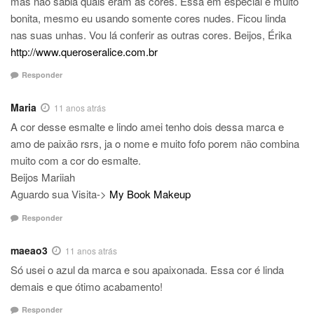
mas não sabia quais eram as cores. Essa em especial é muito
bonita, mesmo eu usando somente cores nudes. Ficou linda
nas suas unhas. Vou lá conferir as outras cores. Beijos, Érika
http://www.queroseralice.com.br
Responder
Maria
11 anos atrás
A cor desse esmalte e lindo amei tenho dois dessa marca e
amo de paixão rsrs, ja o nome e muito fofo porem não combina
muito com a cor do esmalte.
Beijos Mariiah
Aguardo sua Visita->
My Book Makeup
Responder
maeao3
11 anos atrás
Só usei o azul da marca e sou apaixonada. Essa cor é linda
demais e que ótimo acabamento!
Responder