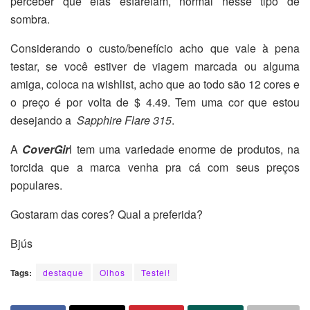
perceber que elas esfarelam, normal nesse tipo de
sombra.
Considerando o custo/benefício acho que vale à pena
testar, se você estiver de viagem marcada ou alguma
amiga, coloca na wishlist, acho que ao todo são 12 cores e
o preço é por volta de $ 4.49. Tem uma cor que estou
desejando a
Sapphire Flare 315
.
A
CoverGir
l tem uma variedade enorme de produtos, na
torcida que a marca venha pra cá com seus preços
populares.
Gostaram das cores? Qual a preferida?
Bjús
Tags:
destaque
Olhos
Testei!