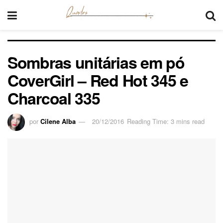
Sombras unitárias em pó
CoverGirl – Red Hot 345 e
Charcoal 335
por
Cilene Alba
20/12/2016
Reading Time: 3 mins read