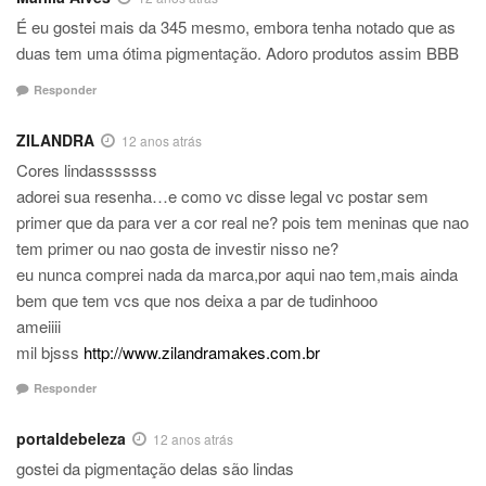
É eu gostei mais da 345 mesmo, embora tenha notado que as
duas tem uma ótima pigmentação. Adoro produtos assim BBB
Responder
ZILANDRA
12 anos atrás
Cores lindasssssss
adorei sua resenha…e como vc disse legal vc postar sem
primer que da para ver a cor real ne? pois tem meninas que nao
tem primer ou nao gosta de investir nisso ne?
eu nunca comprei nada da marca,por aqui nao tem,mais ainda
bem que tem vcs que nos deixa a par de tudinhooo
ameiiii
mil bjsss
http://www.zilandramakes.com.br
Responder
portaldebeleza
12 anos atrás
gostei da pigmentação delas são lindas