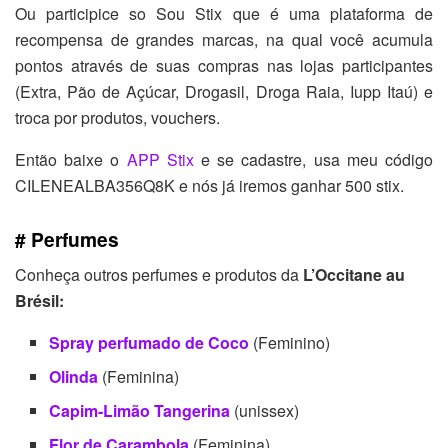
Ou participice so Sou Stix que é uma plataforma de
recompensa de grandes marcas, na qual você acumula
pontos através de suas compras nas lojas participantes
(Extra, Pão de Açúcar, Drogasil, Droga Raia, Iupp Itaú) e
troca por produtos, vouchers.
Então baixe o
APP Stix
e se cadastre, usa meu código
CILENEALBA356Q8K e nós já iremos ganhar 500 stix.
# Perfumes
Conheça outros perfumes e produtos da
L’Occitane au
Brésil:
Spray perfumado de Coco
(Feminino)
Olinda
(Feminina)
Capim-Limão Tangerina
(unissex)
Flor de Carambola
(Feminina)