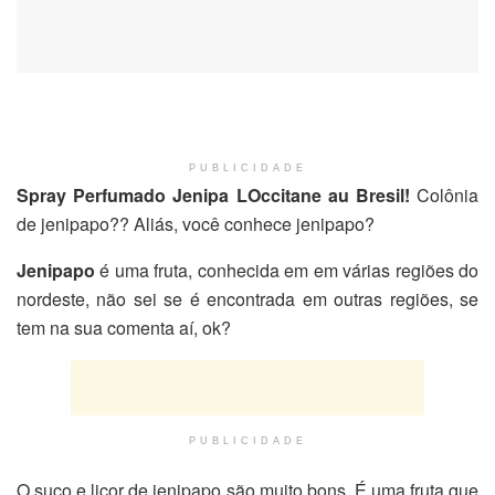
PUBLICIDADE
Spray Perfumado Jenipa LOccitane au Bresil!
Colônia
de jenipapo?? Aliás, você conhece jenipapo?
Jenipapo
é uma fruta, conhecida em em várias regiões do
nordeste, não sei se é encontrada em outras regiões, se
tem na sua comenta aí, ok?
PUBLICIDADE
O suco e licor de jenipapo são muito bons. É uma fruta que