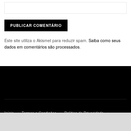
Este site utiliza o Akismet para reduzir spam.
Saiba como seus
dados em comentários são processados
.
Início
Termos e Condições
Política de Privacidade
Contato
Política de Cookies (UE)
© 2010-2023
JNews
- Todos os Direitos Reservados.