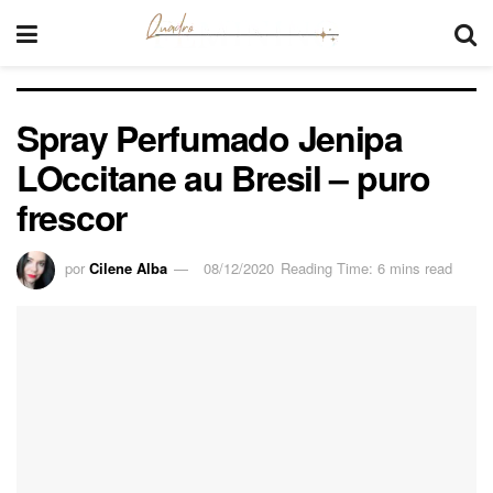
Spray Perfumado Jenipa
LOccitane au Bresil – puro
frescor
por
Cilene Alba
08/12/2020
Reading Time: 6 mins read