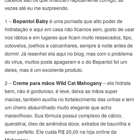
vezes até eu me surpreendo.
1 –
Bepantol Baby
é uma pomada que alto poder de
hidratação e aqui em casa não ficamos sem, gosto de usar
nos lábios e em lugares que ficam muito ressecados, tipo,
cotovelos, joelhos e calcanhares, sempre à noite antes de
dormir. Já resenhei ela aqui no blog, mas com o problema
do vírus, muitos posts apagaram e o do Bepantol foi um
deles, mas é um excelente produto.
2 –
Creme para mãos Wild Cat Mahogany
– ele hidrata
bem, não é gorduroso, é leve, deixa as mãos super
macias, também auxilia no fortalecimento das unhas e tem
um cheiro abaunilhado muito elegante que acho
maravilhoso. Sua fórmula possui complexo de cálcio,
queratina, óleo de amêndoa doce, extratos de baunilha e
amor perfeito. Ele custa R$ 20,00 na loja online da
Mahogany.