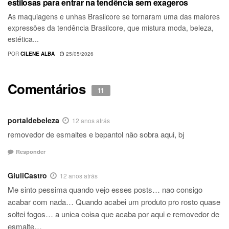
estilosas para entrar na tendência sem exageros
As maquiagens e unhas Brasilcore se tornaram uma das maiores
expressões da tendência Brasilcore, que mistura moda, beleza,
estética...
POR
CILENE ALBA
25/05/2026
Comentários
11
portaldebeleza
12 anos atrás
removedor de esmaltes e bepantol não sobra aqui, bj
Responder
GiuliCastro
12 anos atrás
Me sinto pessima quando vejo esses posts… nao consigo
acabar com nada… Quando acabei um produto pro rosto quase
soltei fogos… a unica coisa que acaba por aqui e removedor de
esmalte…