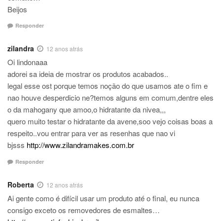
Beijos
Responder
zilandra
12 anos atrás
Oi lindonaaa
adorei sa ideia de mostrar os produtos acabados..
legal esse ost porque temos noção do que usamos ate o fim e
nao houve desperdicio ne?temos alguns em comum,dentre eles
o da mahogany que amoo,o hidratante da nivea,,,
quero muito testar o hidratante da avene,soo vejo coisas boas a
respeito..vou entrar para ver as resenhas que nao vi
bjsss
http://www.zilandramakes.com.br
Responder
Roberta
12 anos atrás
Ai gente como é difícil usar um produto até o final, eu nunca
consigo exceto os removedores de esmaltes…