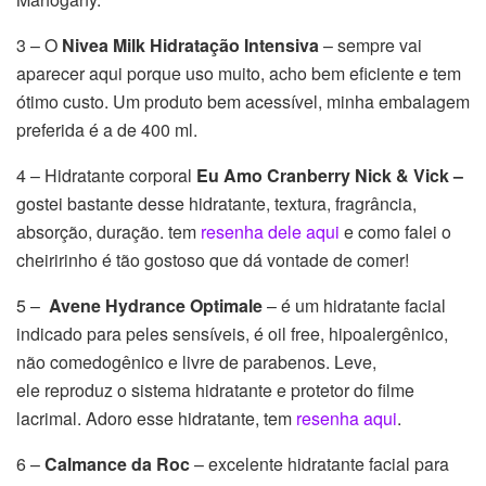
3 – O
Nivea Milk Hidratação Intensiva
– sempre vai
aparecer aqui porque uso muito, acho bem eficiente e tem
ótimo custo. Um produto bem acessível, minha embalagem
preferida é a de 400 ml.
4 – Hidratante corporal
Eu Amo Cranberry Nick & Vick –
gostei bastante desse hidratante, textura, fragrância,
absorção, duração. tem
resenha dele aqui
e como falei o
cheiririnho é tão gostoso que dá vontade de comer!
5 –
Avene Hydrance Optimale
– é um hidratante facial
indicado para peles sensíveis, é oil free, hipoalergênico,
não comedogênico e livre de parabenos. Leve,
ele reproduz o sistema hidratante e protetor do filme
lacrimal. Adoro esse hidratante, tem
resenha aqui
.
6 –
Calmance da Roc
– excelente hidratante facial para