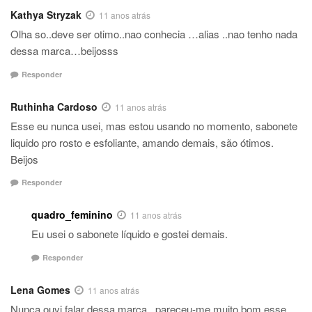
Kathya Stryzak
11 anos atrás
Olha so..deve ser otimo..nao conhecia …alias ..nao tenho nada
dessa marca…beijosss
Responder
Ruthinha Cardoso
11 anos atrás
Esse eu nunca usei, mas estou usando no momento, sabonete
liquido pro rosto e esfoliante, amando demais, são ótimos.
Beijos
Responder
quadro_feminino
11 anos atrás
Eu usei o sabonete líquido e gostei demais.
Responder
Lena Gomes
11 anos atrás
Nunca ouvi falar dessa marca , pareceu-me muito bom esse