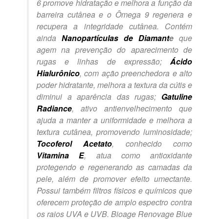
6 promove hidratação e melhora a função da
barreira cutânea e o Ômega 9 regenera e
recupera a integridade cutânea. Contém
ainda
Nanopartículas de Diamant
e
que
agem na prevenção do aparecimento de
rugas e linhas de expressão;
Ácido
Hialurônico
, com ação preenchedora e alto
poder hidratante, melhora a textura da cútis e
diminui a aparência das rugas;
Gatuline
Radiance
, ativo antienvelhecimento que
ajuda a manter a uniformidade e melhora a
textura cutânea, promovendo luminosidade;
Tocoferol Acetato
, conhecido como
Vitamina E
, atua como antioxidante
protegendo e regenerando as camadas da
pele, além de promover efeito umectante.
Possui também filtros físicos e químicos que
oferecem proteção de amplo espectro contra
os raios UVA e UVB. Bioage Renovage Blue