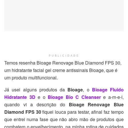
PUBLICIDADE
Temos resenha Bioage Renovage Blue Diamond FPS 30,
um hidratante facial gel creme antissinais Bioage, que é
um produto multifuncional.
Já usei alguns produtos da
Bioage
, o
Bioage Fluido
Hidratante 3D
e o
Bioage Bio C Cleanser
e a-m-e-i,
quando vi a descrição do
Bioage Renovage Blue
Diamond FPS 30
fiquei louca para testar, afinal faz tempo
que entrei numa fase que não abro mão de produtos que
combatem o envelhecimento, na minha rotina de cuidados