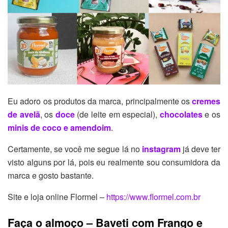
Eu adoro os produtos da marca, principalmente os
cremes
de avelã
, os
doce
(de leite em especial),
chocolates
e os
minis de coco e amendoim
.
Certamente, se você me segue lá no
instagram
já deve ter
visto alguns por lá, pois eu realmente sou consumidora da
marca e gosto bastante.
Site e loja online Flormel –
https://www.flormel.com.br
Faça o almoço – Baveti com Frango e