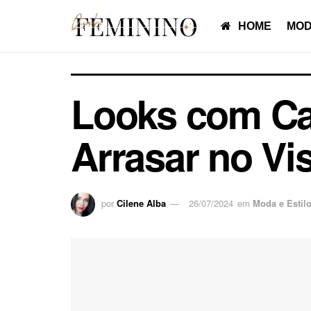
HOME
MOD
Looks com Ca
Arrasar no Vi
por
Cilene Alba
26/07/2024
em
Moda e Estil