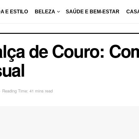
A E ESTILO
BELEZA
SAÚDE E BEM-ESTAR
CAS
lça de Couro: Co
sual
o
Reading Time: 41 mins read