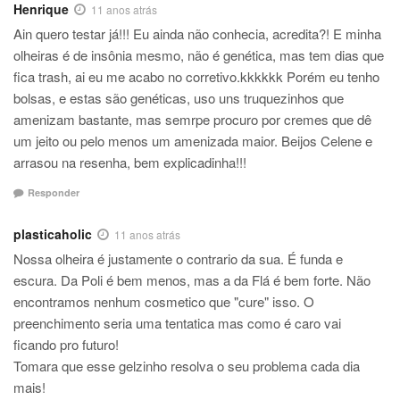
Henrique
11 anos atrás
Ain quero testar já!!! Eu ainda não conhecia, acredita?! E minha
olheiras é de insônia mesmo, não é genética, mas tem dias que
fica trash, ai eu me acabo no corretivo.kkkkkk Porém eu tenho
bolsas, e estas são genéticas, uso uns truquezinhos que
amenizam bastante, mas semrpe procuro por cremes que dê
um jeito ou pelo menos um amenizada maior. Beijos Celene e
arrasou na resenha, bem explicadinha!!!
Responder
plasticaholic
11 anos atrás
Nossa olheira é justamente o contrario da sua. É funda e
escura. Da Poli é bem menos, mas a da Flá é bem forte. Não
encontramos nenhum cosmetico que "cure" isso. O
preenchimento seria uma tentatica mas como é caro vai
ficando pro futuro!
Tomara que esse gelzinho resolva o seu problema cada dia
mais!